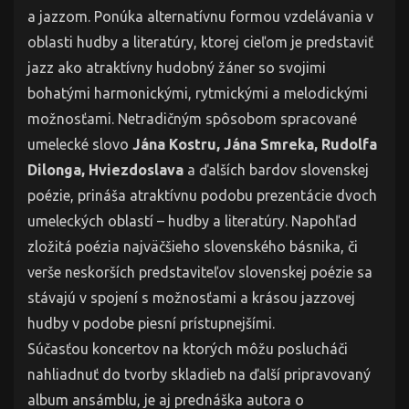
a jazzom. Ponúka alternatívnu formou vzdelávania v
oblasti hudby a literatúry, ktorej cieľom je predstaviť
jazz ako atraktívny hudobný žáner so svojimi
bohatými harmonickými, rytmickými a melodickými
možnosťami. Netradičným spôsobom spracované
umelecké slovo
Jána
Kostru, Jána Smreka, Rudolfa
Dilonga, Hviezdoslava
a ďalších bardov slovenskej
poézie, prináša atraktívnu podobu prezentácie dvoch
umeleckých oblastí – hudby a literatúry. Napohľad
zložitá poézia najväčšieho slovenského básnika, či
verše neskorších predstaviteľov slovenskej poézie sa
stávajú v spojení s možnosťami a krásou jazzovej
hudby v podobe piesní prístupnejšími.
Súčasťou koncertov na ktorých môžu poslucháči
nahliadnuť do tvorby skladieb na ďalší pripravovaný
album ansámblu, je aj prednáška autora o