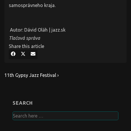
samosprávneho kraja.
Autor: Dávid Oláh | jazz.sk
Tlačová správa
Share this article
Share
Share
Share
on
on
on
Facebook
X
E-
(Twitter)
mail
Post
Next
11th Gypsy Jazz Festival ›
Post
navigation
is
SEARCH
Search
for: