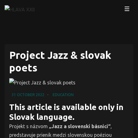
↓
MEN
Skip
to
Main
Content
Project Jazz & slovak
poets
31 OCTOBER 2022
EDUCATION
This article is available only in
Slovak language.
Projekt s názvom
„Jazz a slovenskí básnici“
,
predstavuje prienik medzi slovenskou poéziou