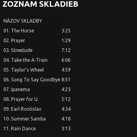
ZOZNAM SKLADIEB
NÁZOV SKLADBY
01. The Horse
3:25
02. Prayer
1:29
03. Streetude
7:12
04. Take the A-Train
6:06
05. Taylor's Wheel
4:59
06. Song To Say Goodbye
8:51
07. Ipanema
4:23
08. Prayer for U.
5:12
09. Earl Rostislav
4:34
10. Summer Samba
4:18
11. Rain Dance
3:13