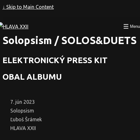
↓ Skip to Main Content
Ľuboš Šrámek
Menu
Solopsism / SOLOS&DUETS
ELEKTRONICKÝ PRESS KIT
OBAL ALBUMU
7. jún 2023
Solopsism
Ľuboš Šrámek
HLAVA XXII