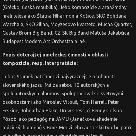
(Grécko, Česká republika). Jeho kompozície a aranžmány
hrali telesá ako Štátna filharmónia Košice, SKO Bohdana
Warchala, ŠKO Žilina, Moyzesovo kvarteto, Mucha Quartet,
Gustav Brom Big Band, CZ-SK Big Band Matúša Jakabčica,
Budapest Modern Art Orchestra a iné.
Popis doterajšej umeleckej činnosti v oblasti
kompozície, resp. interpretácie:
Ľuboš Šrámek patrí medzi najvýraznejšie osobnosti
slovenského jazzu. Má za sebou 10 autorských a
spoluautorských albumov. Spolupracoval so svetovými
osobnosťami ako Miroslav Vitouš, Tom Harrell, Peter
Erskine, Johnathan Blake, Drew Gress, či Benny Golson.
Pôsobí ako pedagóg na JAMU (Janáčkova akademie
múzických umění) v Brne. Medzi jeho autorskú tvorbu patrí
aj hudba k inscenáciám a divadelným hrám, či