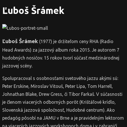
Ľuboš Šrámek
Ľuboš Šrámek
(1977) je držiteľom ceny RHA (Radio
Head Awards) za jazzový album roka 2015. Je autorom 7
hudobných nosičov. 15 rokov tvorí súčasť medzinárodnej
jazzovej scény.
Spolupracoval s osobnosťami svetového jazzu akými sú:
Peter Erskine, Miroslav Vitouš, Peter Lipa, Tom Harrell,
Johnathan Blake, Drew Gress, či Tibor Farkaš. V súčasnosti
je členom viacerých odborných porôt (Krištáľové krídlo,
Slovenská jazzová spoločnosť, Hudobné centrum). Ako
pedagóg pôsobí na JAMU v Brne a je pravidelným lektorom
na viacerých jazzových workshopoch doma i v zahraničí