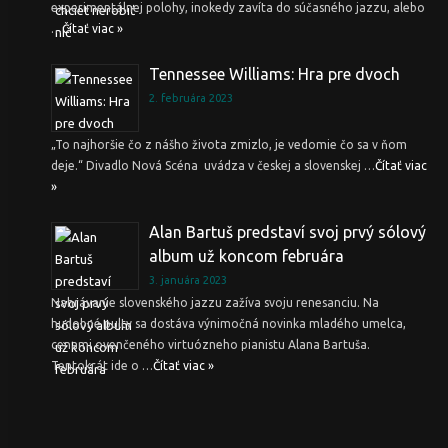
experimentálnej polohy, inokedy zavíta do súčasného jazzu, alebo
…
Čítať viac »
Tennessee Williams: Hra pre dvoch
2. februára 2023
„To najhoršie čo z nášho života zmizlo, je vedomie čo sa v ňom
deje.“ Divadlo Nová Scéna uvádza v českej a slovenskej …
Čítať viac
»
Alan Bartuš predstaví svoj prvý sólový
album už koncom februára
3. januára 2023
Nahrávanie slovenského jazzu zažíva svoju renesanciu. Na
hudobné pulty sa dostáva výnimočná novinka mladého umelca,
cenami ovenčeného virtuózneho pianistu Alana Bartuša.
Tentokrát ide o …
Čítať viac »