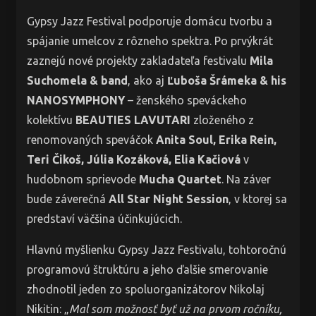
Gypsy Jazz Festival podporuje domácu tvorbu a
spájanie umelcov z rôzneho spektra. Po prvýkrát
zaznejú nové projekty zakladateľa festivalu
Mila
Suchomela & band
, ako aj
Ľuboša Šrámeka & his
NANOSYMPHONY
– ženského speváckeho
kolektívu
BEAUTIES LAVUTARI
zloženého z
renomovaných speváčok
Anita Soul, Erika Rein,
Teri Čikoš, Júlia Kozáková, Elia Kačiová
v
hudobnom sprievode
Mucha Quartet
. Na záver
bude záverečná
All Star Night Session
, v ktorej sa
predstaví väčšina účinkujúcich.
Hlavnú myšlienku Gypsy Jazz Festivalu, tohtoročnú
programovú štruktúru a jeho ďalšie smerovanie
zhodnotil jeden zo spoluorganizátorov Nikolaj
Nikitin: „
Mal som možnosť byť už na prvom ročníku,