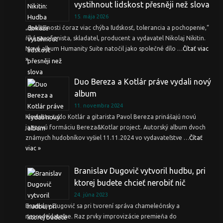
vystihnout lidskost přesněji než slova
15. mája 2026
„Spoločnosti čoraz viac chýba ľudskosť, tolerancia a pochopenie,“
říká saxofonista, skladatel, producent a vydavatel Nikolaj Nikitin.
Nové album Humanity Suite natočil jako společné dílo …
Čítať viac
»
Duo Bereza a Kotlár práve vydali nový
album
11. novembra 2024
Klavirista Ľudo Kotlár a gitarista Pavol Bereza prinášajú novú
jazzovú formáciu Bereza&Kotlar project. Autorský album dvoch
známych hudobníkov vyšiel 11.11.2024 vo vydavateľstve …
Čítať
viac »
Branislav Dugovič vytvoril hudbu, pri
ktorej budete chcieť nerobiť nič
24. júna 2023
Branislav Dugovič sa pri tvorení správa chameleónsky a
nepredvídateľne. Raz prvky improvizácie premieňa do