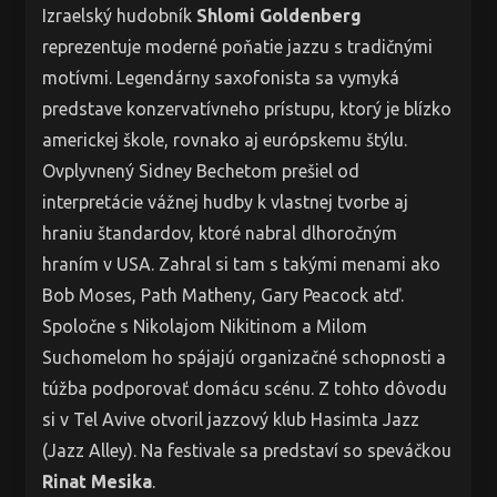
Izraelský hudobník
Shlomi Goldenberg
reprezentuje moderné poňatie jazzu s tradičnými
motívmi. Legendárny saxofonista sa vymyká
predstave konzervatívneho prístupu, ktorý je blízko
americkej škole, rovnako aj európskemu štýlu.
Ovplyvnený Sidney Bechetom prešiel od
interpretácie vážnej hudby k vlastnej tvorbe aj
hraniu štandardov, ktoré nabral dlhoročným
hraním v USA. Zahral si tam s takými menami ako
Bob Moses, Path Matheny, Gary Peacock atď.
Spoločne s Nikolajom Nikitinom a Milom
Suchomelom ho spájajú organizačné schopnosti a
túžba podporovať domácu scénu. Z tohto dôvodu
si v Tel Avive otvoril jazzový klub Hasimta Jazz
(Jazz Alley). Na festivale sa predstaví so speváčkou
Rinat Mesika
.