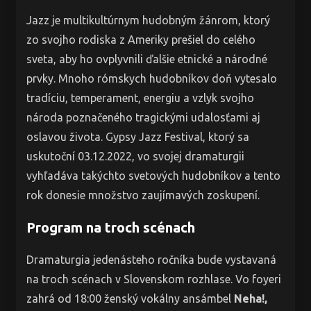
Jazz je multikultúrnym hudobným žánrom, ktorý
zo svojho rodiska z Ameriky prešiel do celého
sveta, aby ho ovplyvnili ďalšie etnické a národné
prvky. Mnoho rómskych hudobníkov doň vytesalo
tradíciu, temperament, energiu a vzlyk svojho
národa poznačeného tragickými udalosťami aj
oslavou života. Gypsy Jazz Festival, ktorý sa
uskutoční 03.12.2022, vo svojej dramaturgii
vyhľadáva takýchto svetových hudobníkov a tento
rok donesie množstvo zaujímavých zoskupení.
Program na troch scénach
Dramaturgia jedenásteho ročníka bude vystavaná
na troch scénach v Slovenskom rozhlase. Vo foyeri
zahrá od 18:00 ženský vokálny ansámbel
Neha!,