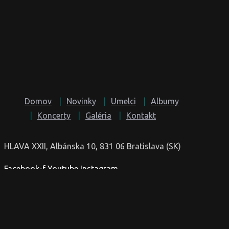
Domov
Novinky
Umelci
Albumy
Koncerty
Galéria
Kontakt
HLAVA XXII, Albánska 10, 831 06 Bratislava (SK)
Facebook-f
Youtube
Instagram
© 2022-2025 HLAVA XXII | Site by
TERRA creative