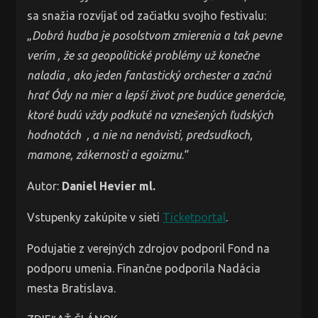
sa snažia rozvíjať od začiatku svojho festivalu:
„
Dobrá hudba je posolstvom zmierenia a tak pevne
verím , že sa geopolitické problémy už konečne
naladia , ako jeden fantastický orchester a začnú
hrať Ódy na mier a lepší život pre budúce generácie,
ktoré budú vždy podkuté na vznešených ľudských
hodnotách , a nie na nenávisti, predsudkoch,
mamone, zákernosti a egoizmu
.“
Autor:
Daniel Hevier ml.
Vstupenky zakúpite v sieti
Ticketportal
.
Podujatie z verejných zdrojov podporil Fond na
podporu umenia. Finančne podporila Nadácia
mesta Bratislava.