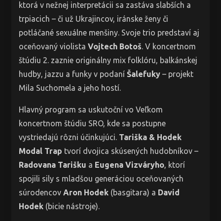
ktorá v nežnej interpretácii sa zastáva slabších a
trpiacich – či už Ukrajincov, iránske ženy či
potláčané sexuálne menšiny. Svoje trio predstaví aj
oceňovaný violista
Vojtech Botoš
. V koncertnom
štúdiu 2. zaznie originálny mix folklóru, balkánskej
hudby, jazzu a funky v podaní
Šalefuky
– projekt
Mila Suchomela a jeho hostí.
Hlavný program sa uskutoční vo Veľkom
koncertnom štúdiu SRO, kde sa postupne
vystriedajú rôzni účinkujúci.
Tariška & Hodek
Modal Trap
tvorí dvojica skúsených hudobníkov –
Radovana Tarišku
a
Eugena Vizváryho
, ktorí
spojili sily s mladšou generáciou oceňovaných
súrodencov
Aron Hodek
(basgitara) a
David
Hodek
(bicie nástroje).