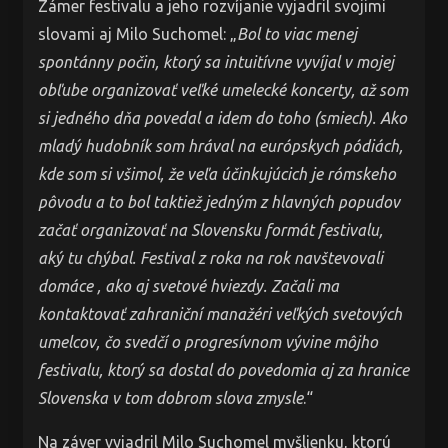
Zámer festivalu a jeho rozvíjanie vyjadril svojimi
slovami aj Milo Suchomel: „
Bol to viac menej
spontánny počin, ktorý sa intuitívne vyvíjal v mojej
obľube organizovať veľké umelecké koncerty, až som
si jedného dňa povedal a idem do toho (smiech). Ako
mladý hudobník som hrával na európskych pódiách,
kde som si všimol, že veľa účinkujúcich je rómskeho
pôvodu a to bol taktiež jedným z hlavných popudov
začať organizovať na Slovensku formát festivalu,
aký tu chýbal. Festival z roka na rok navštevovali
domáce , ako aj svetové hviezdy. Začali ma
kontaktovať zahraniční manažéri veľkých svetových
umelcov, čo svedčí o progresívnom vývine môjho
festivalu, ktorý sa dostal do povedomia aj za hranice
Slovenska v tom dobrom slova zmysle
.“
Na záver vyjadril Milo Suchomel myšlienku, ktorú