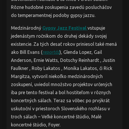
Rôzne hudobné zoskupenia zavedú poslucháčov
do temperamentnej podoby gypsy jazzu.
Medzinárodný
Gypsy Jazz Festival
vstupuje
jedenástym ročníkom do druhej dekády svojej
existencie. Za tých desať rokov priniesol také mená
ako Bill Evans (
reportáž
), Glenda Lopez, Gail
Anderson, Ernie Watts, Dotschy Reinhardt , Justin
Faulkner , Roby Lakatos , Monika Lakatos, či Rick
Margitza, vytvoril niekoľko medzinárodných
zoskupení, uviedol množstvo projektov určených
iba pre tento festival a bol hostiteľom v rôznych
koncertných sálach. Teraz sa vôbec po prvýkrát
uskutoční v priestoroch Slovenského rozhlasu v
troch sálach – Veľké koncertné štúdio, Malé
koncertné štúdio, Foyer.