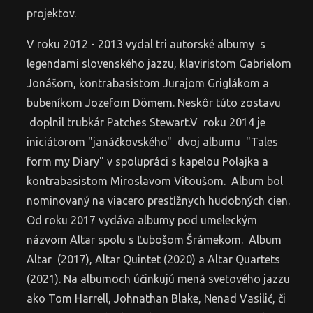
projektov.
V roku 2012 - 2013 vydal tri autorské albumy s
legendami slovenského jazzu, klaviristom Gabrielom
Jonášom, kontrabasistom Jurajom Griglákom a
bubeníkom Jozefom Dömem. Neskôr túto zostavu
doplnil trubkár Patches Stewart.V roku 2014 je
iniciátorom "janáčkovského" dvoj albumu "Tales
form my Diary" v spolupráci s kapelou Polajka a
kontrabasistom Miroslavom Vitoušom. Album bol
nominovaný na viacero prestížnych hudobných cien.
Od roku 2017 vydáva albumy pod umeleckým
názvom Altar spolu s Ľubošom Šrámekom. Album
Altar (2017), Altar Quintet (2020) a Altar Quartets
(2021). Na albumoch účinkujú mená svetového jazzu
ako Tom Harrell, Johnathan Blake, Nenad Vasilić, či