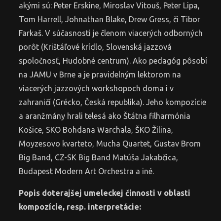
akými sú: Peter Erskine, Miroslav Vitouš, Peter Lipa,
Tom Harrell, Johnathan Blake, Drew Gress, či Tibor
Farkaš. V súčasnosti je členom viacerých odborných
porôt (Krištáľové krídlo, Slovenská jazzová
spoločnosť, Hudobné centrum). Ako pedagóg pôsobí
na JAMU v Brne a je pravidelným lektorom na
viacerých jazzových workshopoch doma i v
zahraničí (Grécko, Česká republika). Jeho kompozície
a aranžmány hrali telesá ako Štátna filharmónia
Košice, SKO Bohdana Warchala, ŠKO Žilina,
Moyzesovo kvarteto, Mucha Quartet, Gustav Brom
Big Band, CZ-SK Big Band Matúša Jakabčica,
Budapest Modern Art Orchestra a iné.
Popis doterajšej umeleckej činnosti v oblasti
kompozície, resp. interpretácie: