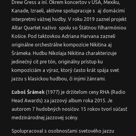
Drew Gress a iní. Okrem koncertov v USA, Mexiku,
Kanade, Izraeli, aktívne spolupracuje s aj domácimi
interpretmi vážnej hudby. V roku 2019 zaznel projekt
Altar Quartet naživo spolu so Štátnou filharmóniou
Košice. Pod taktovkou Adriana Harvana zazneli
originálne orchestrálne kompozície Nikitina aj
Šrámeka. Hudbu Nikolaja Nikitina charakterizuje
jedinečný cit pre tón, originálny prístup ku
kompozíciám a výraz, ktorý často krát spája svet
jazzu s klasickou hudbou, či inými žánrami.
Ľuboš Šrámek
(1977) je držiteľom ceny RHA (Radio
Head Awards) za jazzový album roka 2015. Je
autorom 7 hudobných nosičov. 15 rokov tvorí súčasť
medzinárodnej jazzovej scény.
Spolupracoval s osobnosťami svetového jazzu