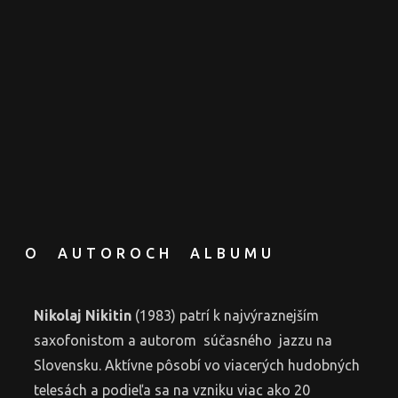
O AUTOROCH ALBUMU
Nikolaj Nikitin
(1983) patrí k najvýraznejším
saxofonistom a autorom súčasného jazzu na
Slovensku. Aktívne pôsobí vo viacerých hudobných
telesách a podieľa sa na vzniku viac ako 20